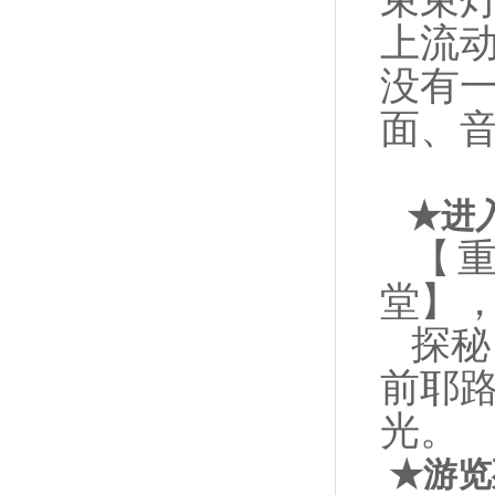
束束
上流
没有
面、
★
进
【
堂】，
探秘
前耶
光。
★
游览