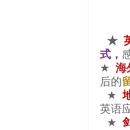
★
式，
★
海
后的
★
英语
★