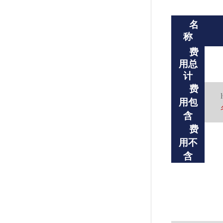
名
称
费
用总
计
费
用包
含
费
用不
含