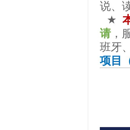
说、
★
请
，
班牙
项目