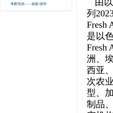
由以
考察培训——创新/游学
列202
Fres
是以
Fres
洲、
西亚
次农
型、
制品