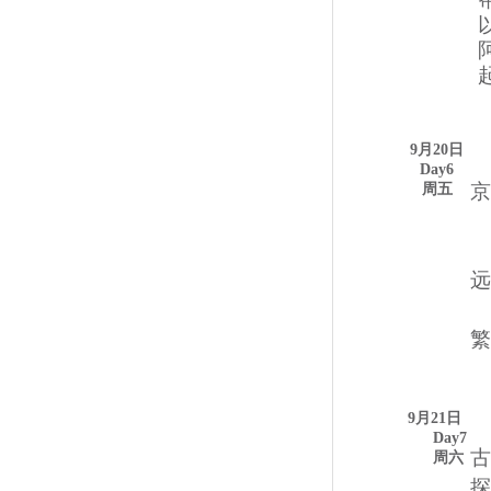
9月20日
Day6
京
周
五
远
繁
9月21日
Day7
古
周
六
探