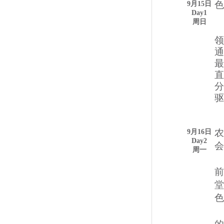
色
9月15日
Day1
周
日
领
通
最
直
分
驱
农
9月16日
Day2
会
周
一
前
色