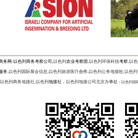
,
,
,
商务网-以色列商务考察公司
以色列
农业考察团
以色列环保科技
考察
以色
,
,
,
服务
以色列国际展会信息
以色列旅游医疗
合作
以色列公务地接
社,
以色列
；
以色列国
以色列商务地接社
,
以色列
地接社，
以色列地接公司北京办事处