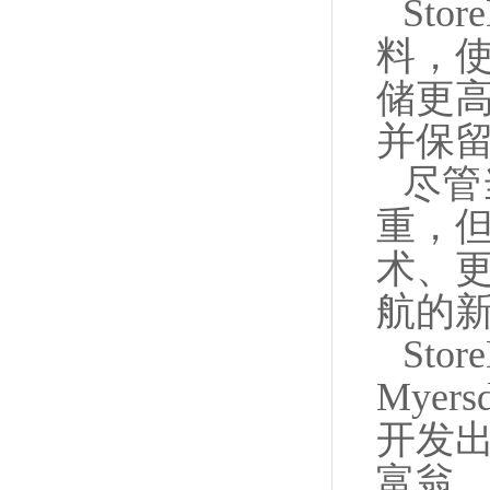
St
料，
储更
并保
尽管
重，但
术、
航的新
Sto
Mye
开发出
富翁