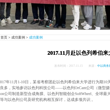
首页
>
成功案例
>
成功案例
2017.11月赴以色列希伯
发布时间：
2017-11-15
来源：
中以商务
2017年11月1-10日，某省考察团赴以色列希伯来大学进行为期
良多，实地参访以色列科技公司——以色列OrCam公司（微型摄像机）、
sion公司制造新型合成角膜、以色列智能创企SoftWheel、全球最大的
等与以色列公司及研究机构相互探讨，达成多项共识 。